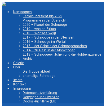
Zum
Hauptinhalt
Kampagnen
springen
Terminübersicht bis 2029
Programme in der Übersicht
2020 – Planet der Schnooge
2019 – was en Zirkus
2018 – Woifass weg!
2017 – Schnooge in der Steinzeit
2016 – Schnooge im Weltall
2015 – der Schatz der Schnoogepatchen
2014 – zu Gast in der Moskitobar
2013 – Schnoggewittchen und die Hohbergzwerge
Archiv
Galerie
Über
Die Truppe aktuell
ehemalige Schnooge
Intern
Kontakt
Impressum
Datenschutzerklärung
Copyright und Lizenzen
Cookie-Richtlinie (EU)