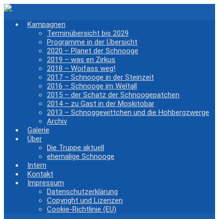
Zum
Hauptinhalt
Kampagnen
springen
Terminübersicht bis 2029
Programme in der Übersicht
2020 – Planet der Schnooge
2019 – was en Zirkus
2018 – Woifass weg!
2017 – Schnooge in der Steinzeit
2016 – Schnooge im Weltall
2015 – der Schatz der Schnoogepatchen
2014 – zu Gast in der Moskitobar
2013 – Schnoggewittchen und die Hohbergzwerge
Archiv
Galerie
Über
Die Truppe aktuell
ehemalige Schnooge
Intern
Kontakt
Impressum
Datenschutzerklärung
Copyright und Lizenzen
Cookie-Richtlinie (EU)